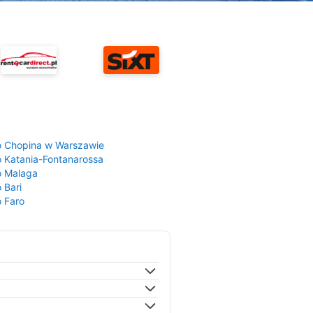
a
o Chopina w Warszawie
o Katania-Fontanarossa
o Malaga
 Bari
o Faro