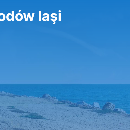
dów Iaşi