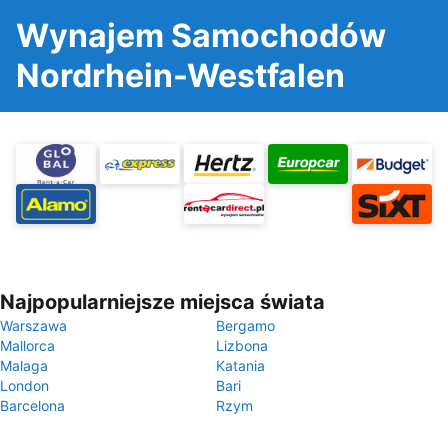
Wynajem Samochodów
Nordrhein-Westfalen
Najpopularniejsze miejsca świata
Warszawa
Bergamo
Mallorca
Lizbona
Malaga
Katania
London
Bari
Barcelona
Rzym