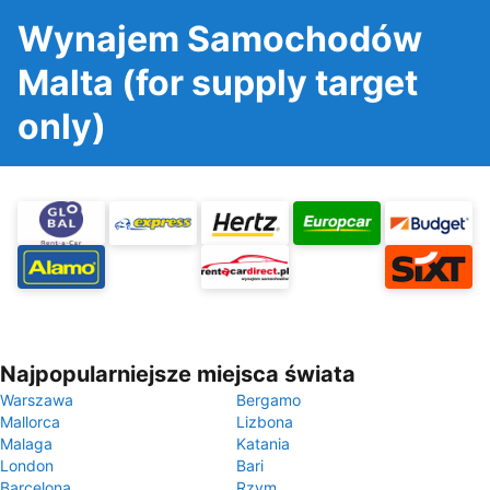
Wynajem Samochodów
Malta (for supply target
only)
Najpopularniejsze miejsca świata
Warszawa
Bergamo
Mallorca
Lizbona
Malaga
Katania
London
Bari
Barcelona
Rzym