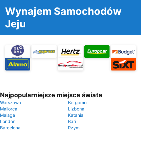
Wynajem Samochodów
Jeju
Najpopularniejsze miejsca świata
Warszawa
Bergamo
Mallorca
Lizbona
Malaga
Katania
London
Bari
Barcelona
Rzym