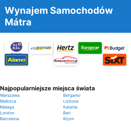
Wynajem Samochodów
Mátra
Najpopularniejsze miejsca świata
Warszawa
Bergamo
Mallorca
Lizbona
Malaga
Katania
London
Bari
Barcelona
Rzym