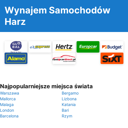
Wynajem Samochodów
Harz
Najpopularniejsze miejsca świata
Warszawa
Bergamo
Mallorca
Lizbona
Malaga
Katania
London
Bari
Barcelona
Rzym