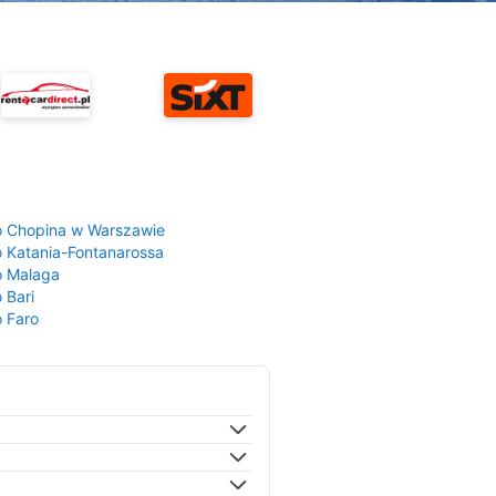
a
o Chopina w Warszawie
o Katania-Fontanarossa
o Malaga
 Bari
o Faro