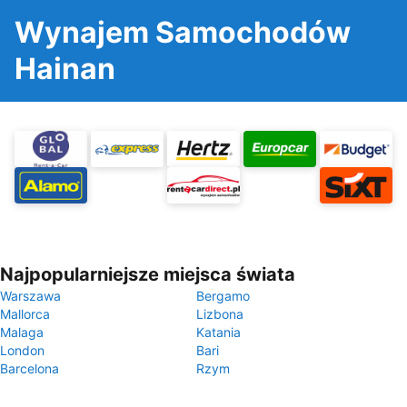
Wynajem Samochodów
Hainan
Najpopularniejsze miejsca świata
Warszawa
Bergamo
Mallorca
Lizbona
Malaga
Katania
London
Bari
Barcelona
Rzym