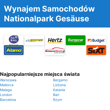
Wynajem Samochodów
Nationalpark Gesäuse
Najpopularniejsze miejsca świata
Warszawa
Bergamo
Mallorca
Lizbona
Malaga
Katania
London
Bari
Barcelona
Rzym