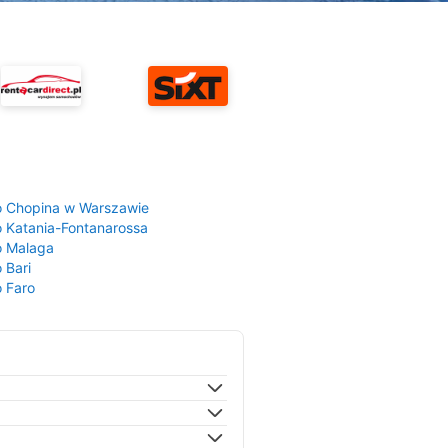
a
o Chopina w Warszawie
o Katania-Fontanarossa
o Malaga
 Bari
o Faro