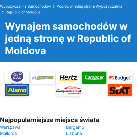
Wypożyczalnia Samochodów
Podróż w jedną stronę Wypożyczalnia
Republic of Moldova
Wynajem samochodów w
jedną stronę w Republic of
Moldova
Najpopularniejsze miejsca świata
Warszawa
Bergamo
Mallorca
Lizbona