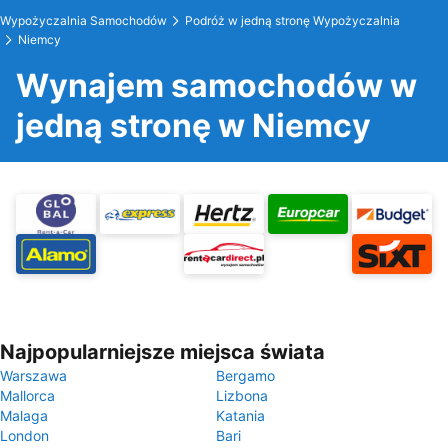
Wypożyczalnia Samochodów
Podróż w jedną stronę Wypożyczalnia
Niemcy
Wynajem samochodów w
jedną stronę w Niemcy
Najpopularniejsze miejsca świata
Warszawa
Bergamo
Mallorca
Lizbona
Malaga
Katania
London
Bari