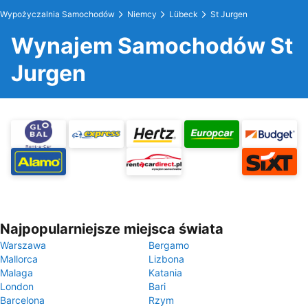
Wypożyczalnia Samochodów
Niemcy
Lübeck
St Jurgen
Wynajem Samochodów St
Jurgen
Najpopularniejsze miejsca świata
Warszawa
Bergamo
Mallorca
Lizbona
Malaga
Katania
London
Bari
Barcelona
Rzym