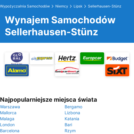
Wypożyczalnia Samochodów
Niemcy
Lipsk
Sellerhausen-Stünz
Wynajem Samochodów
Sellerhausen-Stünz
Najpopularniejsze miejsca świata
Warszawa
Bergamo
Mallorca
Lizbona
Malaga
Katania
London
Bari
Barcelona
Rzym