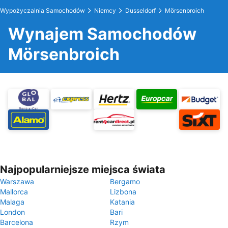
Wypożyczalnia Samochodów
Niemcy
Dusseldorf
Mörsenbroich
Wynajem Samochodów
Mörsenbroich
Najpopularniejsze miejsca świata
Warszawa
Bergamo
Mallorca
Lizbona
Malaga
Katania
London
Bari
Barcelona
Rzym