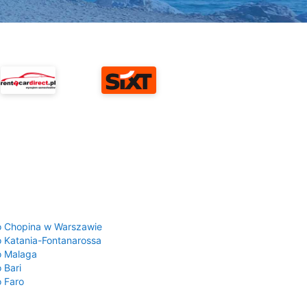
a
o Chopina w Warszawie
o Katania-Fontanarossa
o Malaga
 Bari
o Faro