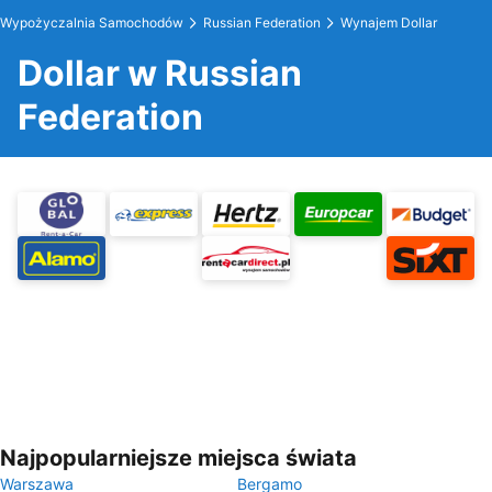
Wypożyczalnia Samochodów
Russian Federation
Wynajem Dollar
Dollar w Russian
Federation
Najpopularniejsze miejsca świata
Warszawa
Bergamo