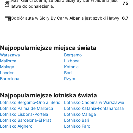
Nasi klienci ocenili, że biuro Sicily By Car w Albania jest
7.5
łatwe do odnalezienia.
Odbiór auta w Sicily By Car w Albania jest szybki i łatwy
6.7
Najpopularniejsze miejsca świata
Warszawa
Bergamo
Mallorca
Lizbona
Malaga
Katania
London
Bari
Barcelona
Rzym
Najpopularniejsze lotniska świata
Lotnisko Bergamo-Orio al Serio
Lotnisko Chopina w Warszawie
Lotnisko Palma de Mallorca
Lotnisko Katania-Fontanarossa
Lotnisko Lisbona-Portela
Lotnisko Malaga
Lotnisko Barcelona-El Prat
Lotnisko Bari
Lotnisko Alghero
Lotnisko Faro