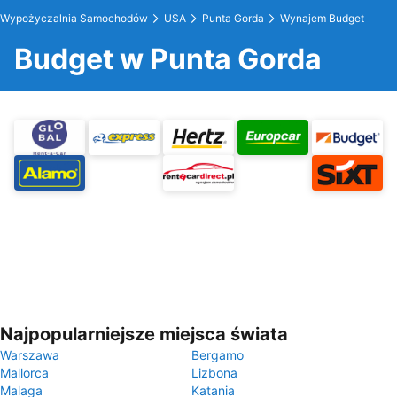
Wypożyczalnia Samochodów
USA
Punta Gorda
Wynajem Budget
Budget w Punta Gorda
Najpopularniejsze miejsca świata
Warszawa
Bergamo
Mallorca
Lizbona
Malaga
Katania