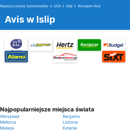
Wypożyczalnia Samochodów
USA
Islip
Wynajem Avis
Avis w Islip
Najpopularniejsze miejsca świata
Warszawa
Bergamo
Mallorca
Lizbona
Malaga
Katania