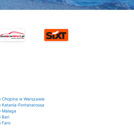
a
o Chopina w Warszawie
o Katania-Fontanarossa
o Malaga
 Bari
o Faro