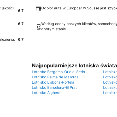
 jakości
Odbiór auta w Europcar w Sousse jest szybki
6.7
6.7
Według oceny naszych klientów, samochody
dobrym stanie
alezienia.
6.7
Najpopularniejsze lotniska świat
Lotnisko Bergamo-Orio al Serio
Lotnisk
Lotnisko Palma de Mallorca
Lotnisk
Lotnisko Lisbona-Portela
Lotnisk
Lotnisko Barcelona-El Prat
Lotnisko
Lotnisko Alghero
Lotnisk