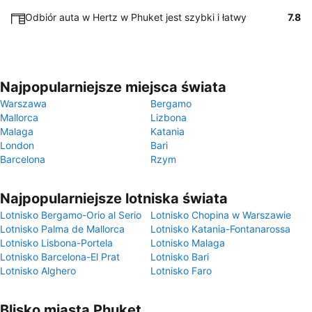
Odbiór auta w Hertz w Phuket jest szybki i łatwy
7.8
Najpopularniejsze miejsca świata
Warszawa
Bergamo
Mallorca
Lizbona
Malaga
Katania
London
Bari
Barcelona
Rzym
Najpopularniejsze lotniska świata
Lotnisko Bergamo-Orio al Serio
Lotnisko Chopina w Warszawie
Lotnisko Palma de Mallorca
Lotnisko Katania-Fontanarossa
Lotnisko Lisbona-Portela
Lotnisko Malaga
Lotnisko Barcelona-El Prat
Lotnisko Bari
Lotnisko Alghero
Lotnisko Faro
Blisko miasta Phuket