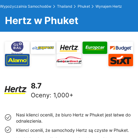
Wypożyczalnia Samochodów
Thailand
Phuket
Wynajem Hertz
Hertz w Phuket
8.7
Oceny
:
1,000+
Nasi klienci ocenili, że biuro Hertz w Phuket jest łatwe do
odnalezienia.
Klienci ocenili, że samochody Hertz są czyste w Phuket.