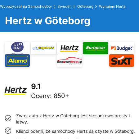
Wypożyczalnia Samochodów
Sweden
Göteborg
Wynajem Hertz
Hertz w Göteborg
9.1
Oceny
:
850+
Zwrot auta z Hertz w Göteborg jest stosunkowo prosty i
łatwy.
Klienci ocenili, że samochody Hertz są czyste w Göteborg.