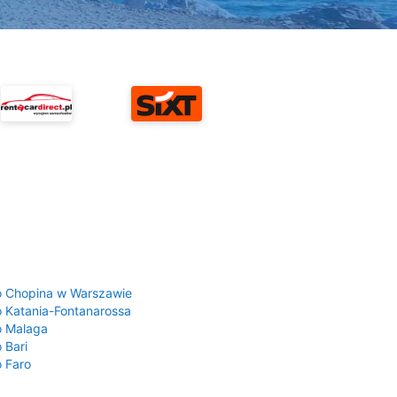
a
o Chopina w Warszawie
o Katania-Fontanarossa
o Malaga
 Bari
o Faro