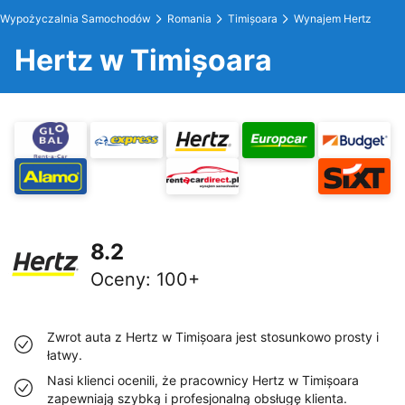
Wypożyczalnia Samochodów
Romania
Timișoara
Wynajem Hertz
Hertz w Timișoara
8.2
Oceny
:
100+
Zwrot auta z Hertz w Timișoara jest stosunkowo prosty i
łatwy.
Nasi klienci ocenili, że pracownicy Hertz w Timișoara
zapewniają szybką i profesjonalną obsługę klienta.