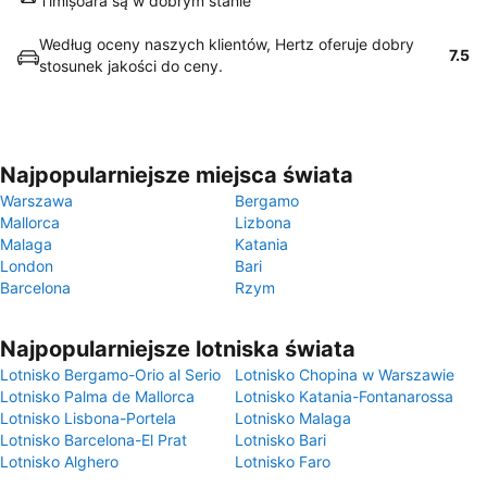
Timișoara są w dobrym stanie
Według oceny naszych klientów, Hertz oferuje dobry
7.5
stosunek jakości do ceny.
Najpopularniejsze miejsca świata
Warszawa
Bergamo
Mallorca
Lizbona
Malaga
Katania
London
Bari
Barcelona
Rzym
Najpopularniejsze lotniska świata
Lotnisko Bergamo-Orio al Serio
Lotnisko Chopina w Warszawie
Lotnisko Palma de Mallorca
Lotnisko Katania-Fontanarossa
Lotnisko Lisbona-Portela
Lotnisko Malaga
Lotnisko Barcelona-El Prat
Lotnisko Bari
Lotnisko Alghero
Lotnisko Faro