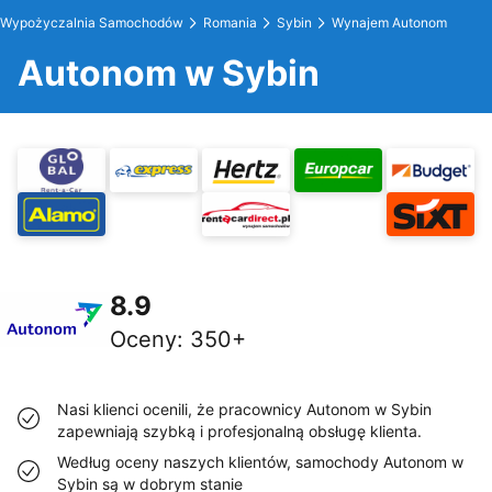
Wypożyczalnia Samochodów
Romania
Sybin
Wynajem Autonom
Autonom w Sybin
8.9
Oceny
:
350+
Nasi klienci ocenili, że pracownicy Autonom w Sybin
zapewniają szybką i profesjonalną obsługę klienta.
Według oceny naszych klientów, samochody Autonom w
Sybin są w dobrym stanie