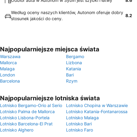
Odbiór auta w Autonom w Sybin jest szybki i łatwy
8.6
Według oceny naszych klientów, Autonom oferuje dobry
8.2
stosunek jakości do ceny.
Najpopularniejsze miejsca świata
Warszawa
Bergamo
Mallorca
Lizbona
Malaga
Katania
London
Bari
Barcelona
Rzym
Najpopularniejsze lotniska świata
Lotnisko Bergamo-Orio al Serio
Lotnisko Chopina w Warszawie
Lotnisko Palma de Mallorca
Lotnisko Katania-Fontanarossa
Lotnisko Lisbona-Portela
Lotnisko Malaga
Lotnisko Barcelona-El Prat
Lotnisko Bari
Lotnisko Alghero
Lotnisko Faro