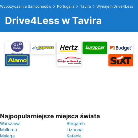
Wypożyczalnia Samochodów
Portugalia
Tavira
Wynajem Drive4Less
Drive4Less w Tavira
Najpopularniejsze miejsca świata
Warszawa
Bergamo
Mallorca
Lizbona
Malaga
Katania