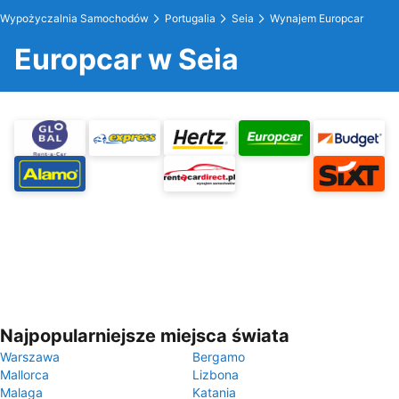
Wypożyczalnia Samochodów
Portugalia
Seia
Wynajem Europcar
Europcar w Seia
Najpopularniejsze miejsca świata
Warszawa
Bergamo
Mallorca
Lizbona
Malaga
Katania