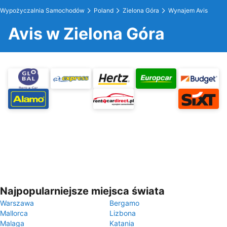
Wypożyczalnia Samochodów
Poland
Zielona Góra
Wynajem Avis
Avis w Zielona Góra
Najpopularniejsze miejsca świata
Warszawa
Bergamo
Mallorca
Lizbona
Malaga
Katania