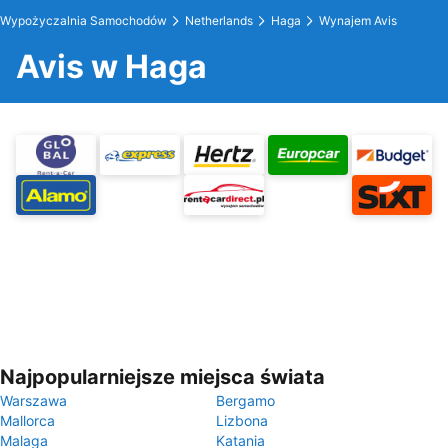
Wypożyczalnia Samochodów
Netherlands
Haga
Wynajem Avis
Avis w Haga
Najpopularniejsze miejsca świata
Warszawa
Bergamo
Mallorca
Lizbona
Malaga
Katania