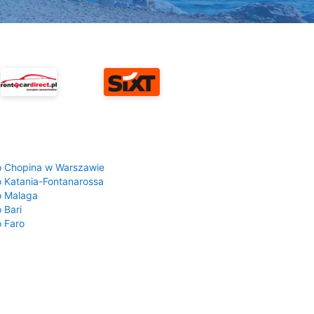
a
o Chopina w Warszawie
o Katania-Fontanarossa
o Malaga
 Bari
o Faro