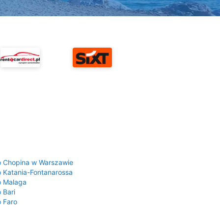
a
o Chopina w Warszawie
o Katania-Fontanarossa
o Malaga
 Bari
o Faro