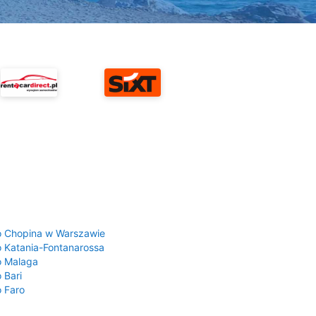
a
o Chopina w Warszawie
o Katania-Fontanarossa
o Malaga
 Bari
o Faro