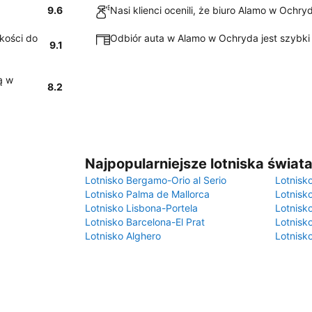
9.6
Nasi klienci ocenili, że biuro Alamo w Ochry
kości do
Odbiór auta w Alamo w Ochryda jest szybki 
9.1
ą w
8.2
Najpopularniejsze lotniska świat
Lotnisko Bergamo-Orio al Serio
Lotnisk
Lotnisko Palma de Mallorca
Lotnisk
Lotnisko Lisbona-Portela
Lotnisk
Lotnisko Barcelona-El Prat
Lotnisko
Lotnisko Alghero
Lotnisk