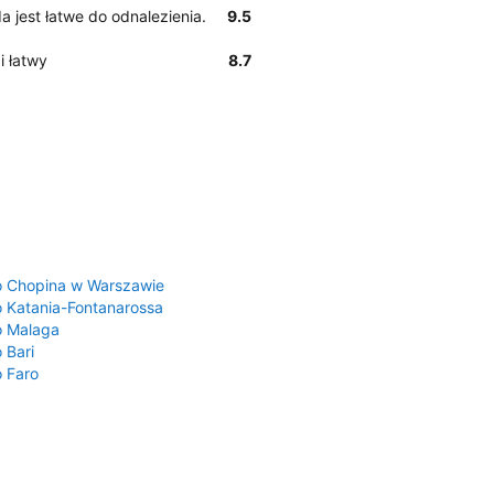
da jest łatwe do odnalezienia.
9.5
i łatwy
8.7
a
o Chopina w Warszawie
o Katania-Fontanarossa
o Malaga
 Bari
o Faro