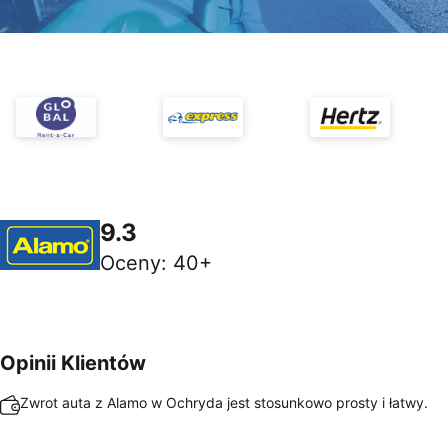
9.3
Oceny
:
40+
Opinii Klientów
Zwrot auta z Alamo w Ochryda jest stosunkowo prosty i łatwy.