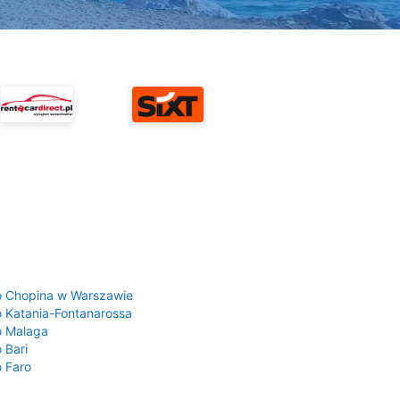
a
o Chopina w Warszawie
o Katania-Fontanarossa
o Malaga
 Bari
o Faro