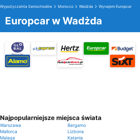
Wypożyczalnia Samochodów
Morocco
Wadżda
Wynajem Europcar
Europcar w Wadżda
Najpopularniejsze miejsca świata
Warszawa
Bergamo
Mallorca
Lizbona
Malaga
Katania