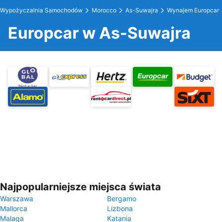
Wypożyczalnia Samochodów
Morocco
As-Suwajra
Wynajem Europcar
Europcar w As-Suwajra
Najpopularniejsze miejsca świata
Warszawa
Bergamo
Mallorca
Lizbona
Malaga
Katania