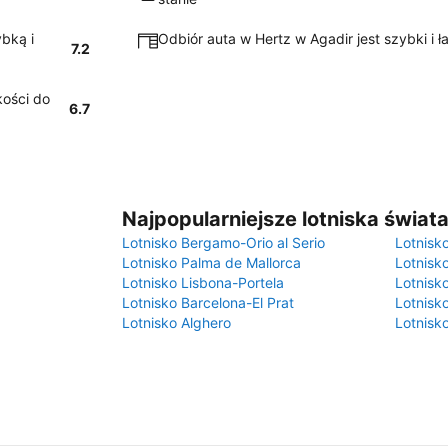
ybką i
Odbiór auta w Hertz w Agadir jest szybki i ł
7.2
kości do
6.7
Najpopularniejsze lotniska świat
Lotnisko Bergamo-Orio al Serio
Lotnisk
Lotnisko Palma de Mallorca
Lotnisk
Lotnisko Lisbona-Portela
Lotnisk
Lotnisko Barcelona-El Prat
Lotnisko
Lotnisko Alghero
Lotnisk