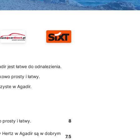
adir jest łatwe do odnalezienia.
kowo prosty i łatwy.
czyste w Agadir.
 prosty i łatwy.
8
 Hertz w Agadir są w dobrym
7.5