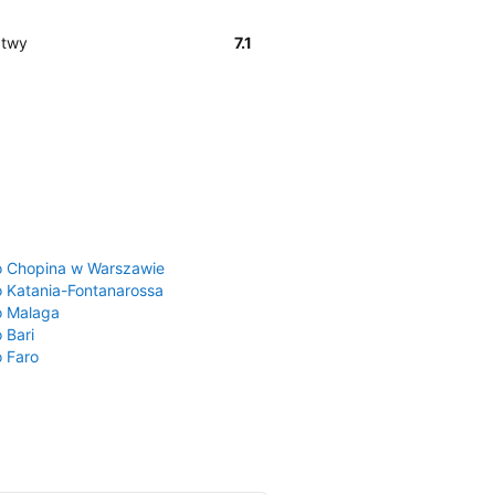
atwy
7.1
a
o Chopina w Warszawie
o Katania-Fontanarossa
o Malaga
 Bari
o Faro