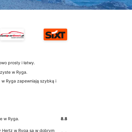
wo prosty i łatwy.
czyste w Ryga.
tz w Ryga zapewniają szybką i
te w Ryga.
8.8
y Hertz w Ryga są w dobrym