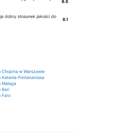
8.6
je dobry stosunek jakości do
8.1
a
o Chopina w Warszawie
o Katania-Fontanarossa
o Malaga
 Bari
o Faro