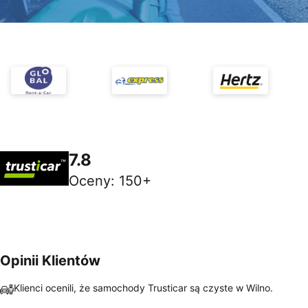
7.8
Oceny
:
150+
Opinii Klientów
Klienci ocenili, że samochody Trusticar są czyste w Wilno.