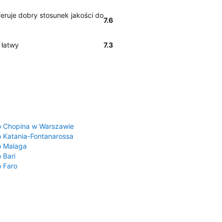
eruje dobry stosunek jakości do
7.6
 łatwy
7.3
a
o Chopina w Warszawie
o Katania-Fontanarossa
o Malaga
 Bari
o Faro