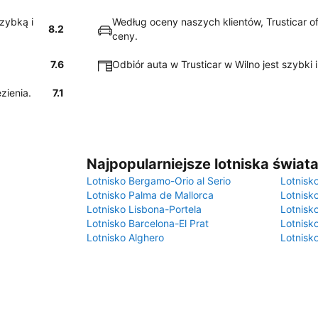
szybką i
Według oceny naszych klientów, Trusticar of
8.2
ceny.
7.6
Odbiór auta w Trusticar w Wilno jest szybki i
ezienia.
7.1
Najpopularniejsze lotniska świat
Lotnisko Bergamo-Orio al Serio
Lotnisk
Lotnisko Palma de Mallorca
Lotnisk
Lotnisko Lisbona-Portela
Lotnisk
Lotnisko Barcelona-El Prat
Lotnisko
Lotnisko Alghero
Lotnisk