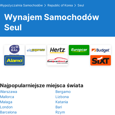
Wypożyczalnia Samochodów
Republic of Korea
Seul
Wynajem Samochodów
Seul
Najpopularniejsze miejsca świata
Warszawa
Bergamo
Mallorca
Lizbona
Malaga
Katania
London
Bari
Barcelona
Rzym