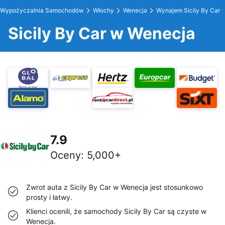
Wypożyczalnia Samochodów
Włochy
Wenecja
Wynajem Sicily By Car
Sicily By Car w Wenecja
7.9
Oceny
:
5,000+
Zwrot auta z Sicily By Car w Wenecja jest stosunkowo
prosty i łatwy.
Klienci ocenili, że samochody Sicily By Car są czyste w
Wenecja.