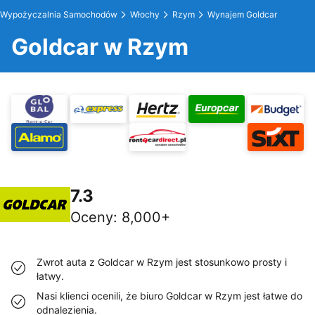
Wypożyczalnia Samochodów
Włochy
Rzym
Wynajem Goldcar
Goldcar w Rzym
7.3
Oceny
:
8,000+
Zwrot auta z Goldcar w Rzym jest stosunkowo prosty i
łatwy.
Nasi klienci ocenili, że biuro Goldcar w Rzym jest łatwe do
odnalezienia.