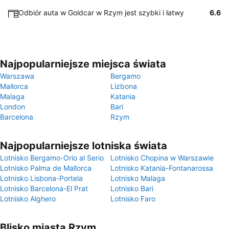
Odbiór auta w Goldcar w Rzym jest szybki i łatwy
6.6
Najpopularniejsze miejsca świata
Warszawa
Bergamo
Mallorca
Lizbona
Malaga
Katania
London
Bari
Barcelona
Rzym
Najpopularniejsze lotniska świata
Lotnisko Bergamo-Orio al Serio
Lotnisko Chopina w Warszawie
Lotnisko Palma de Mallorca
Lotnisko Katania-Fontanarossa
Lotnisko Lisbona-Portela
Lotnisko Malaga
Lotnisko Barcelona-El Prat
Lotnisko Bari
Lotnisko Alghero
Lotnisko Faro
Blisko miasta Rzym