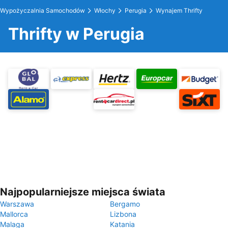
Wypożyczalnia Samochodów
Włochy
Perugia
Wynajem Thrifty
Thrifty w Perugia
Najpopularniejsze miejsca świata
Warszawa
Bergamo
Mallorca
Lizbona
Malaga
Katania