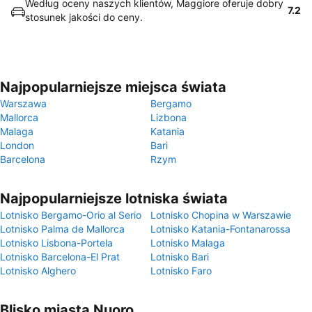
Według oceny naszych klientów, Maggiore oferuje dobry
7.2
stosunek jakości do ceny.
Najpopularniejsze miejsca świata
Warszawa
Bergamo
Mallorca
Lizbona
Malaga
Katania
London
Bari
Barcelona
Rzym
Najpopularniejsze lotniska świata
Lotnisko Bergamo-Orio al Serio
Lotnisko Chopina w Warszawie
Lotnisko Palma de Mallorca
Lotnisko Katania-Fontanarossa
Lotnisko Lisbona-Portela
Lotnisko Malaga
Lotnisko Barcelona-El Prat
Lotnisko Bari
Lotnisko Alghero
Lotnisko Faro
Blisko miasta Nuoro