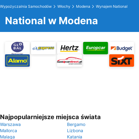
Wypożyczalnia Samochodów
Włochy
Modena
Wynajem National
National w Modena
Najpopularniejsze miejsca świata
Warszawa
Bergamo
Mallorca
Lizbona
Malaga
Katania