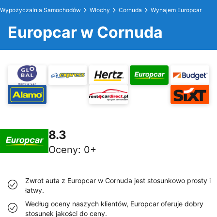
Wypożyczalnia Samochodów
Włochy
Cornuda
Wynajem Europcar
Europcar w Cornuda
8.3
Oceny
:
0+
Zwrot auta z Europcar w Cornuda jest stosunkowo prosty i
łatwy.
Według oceny naszych klientów, Europcar oferuje dobry
stosunek jakości do ceny.