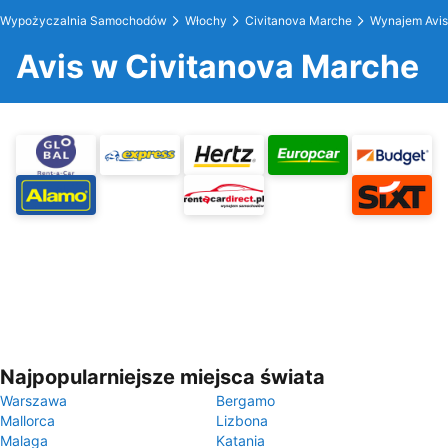
Wypożyczalnia Samochodów
Włochy
Civitanova Marche
Wynajem Avis
Avis w Civitanova Marche
Najpopularniejsze miejsca świata
Warszawa
Bergamo
Mallorca
Lizbona
Malaga
Katania