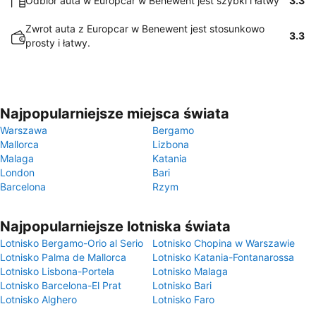
Odbiór auta w Europcar w Benewent jest szybki i łatwy
3.3
Zwrot auta z Europcar w Benewent jest stosunkowo
3.3
prosty i łatwy.
Najpopularniejsze miejsca świata
Warszawa
Bergamo
Mallorca
Lizbona
Malaga
Katania
London
Bari
Barcelona
Rzym
Najpopularniejsze lotniska świata
Lotnisko Bergamo-Orio al Serio
Lotnisko Chopina w Warszawie
Lotnisko Palma de Mallorca
Lotnisko Katania-Fontanarossa
Lotnisko Lisbona-Portela
Lotnisko Malaga
Lotnisko Barcelona-El Prat
Lotnisko Bari
Lotnisko Alghero
Lotnisko Faro