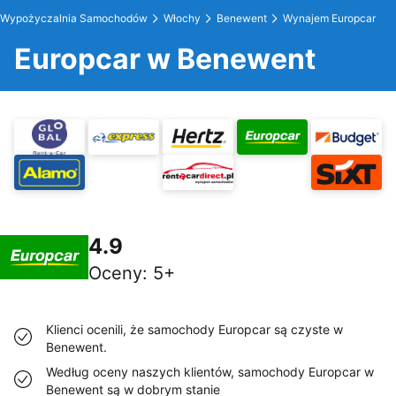
Wypożyczalnia Samochodów
Włochy
Benewent
Wynajem Europcar
Europcar w Benewent
4.9
Oceny
:
5+
Klienci ocenili, że samochody Europcar są czyste w
Benewent.
Według oceny naszych klientów, samochody Europcar w
Benewent są w dobrym stanie